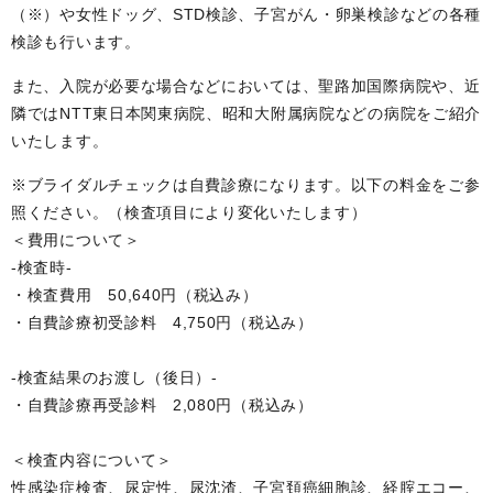
（※）や女性ドッグ、STD検診、子宮がん・卵巣検診などの各種
検診も行います。
また、入院が必要な場合などにおいては、聖路加国際病院や、近
隣ではNTT東日本関東病院、昭和大附属病院などの病院をご紹介
いたします。
※ブライダルチェックは自費診療になります。以下の料金をご参
照ください。（検査項目により変化いたします）
＜費用について＞
-検査時-
・検査費用 50,640円（税込み）
・自費診療初受診料 4,750円（税込み）
-検査結果のお渡し（後日）-
・自費診療再受診料 2,080円（税込み）
＜検査内容について＞
性感染症検査、尿定性、尿沈渣、子宮頚癌細胞診、経腟エコー、